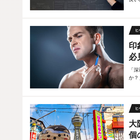
ヒ
印
必
「深
か？
ヒ
大
個