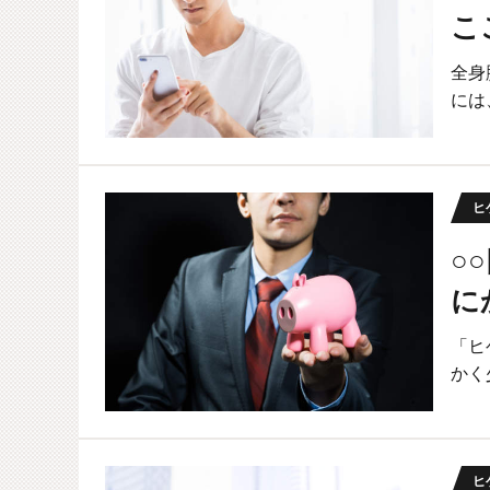
こ
全身
には
ヒ
○
に
「ヒ
かく
ヒ