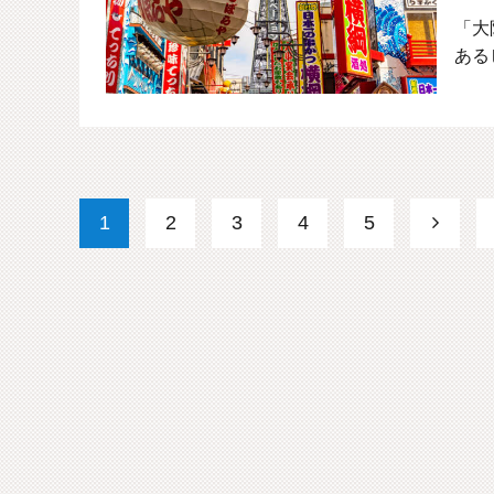
「大
ある
1
2
3
4
5