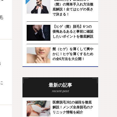
（髭）の簡単手入れ方法徹
底解説！全てはヒゲの長さ
で決まる！
毛
【ヒゲ（髭）脱毛】6つの
後悔あるあると事前に確認
したいポイントを徹底解説
髭（ヒゲ）を薄くして爽や
かに！ヒゲを薄くするため
の全6方法を大公開！
毛
に
最新の記事
医療脱毛3社の値段を徹底
解説！メンズ全身脱毛のク
リニック情報を紹介