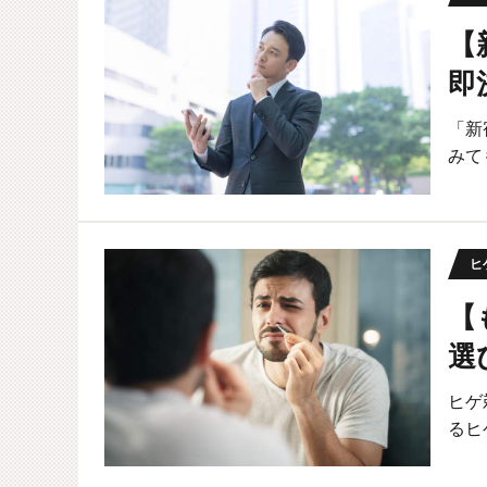
【
即
「新
みて
ヒ
【
選
ヒゲ
るヒ