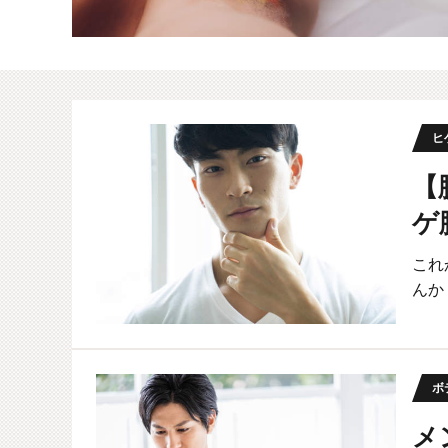
ヒ
【
ゲ
これ
んか
ボ
メ