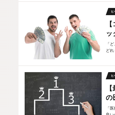
ヒ
【
ッ
「ど
どれ
ヒ
【
の
「医
良い