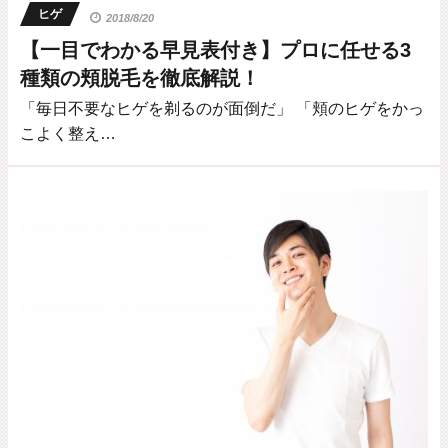
ヒゲ
2018/8/20
【一目でわかる早見表付き】プロに任せる3
種類の頬脱毛を徹底解説！
「毎日不要なヒゲを剃るのが面倒だ」 「頬のヒゲをかっ
こよく整え…