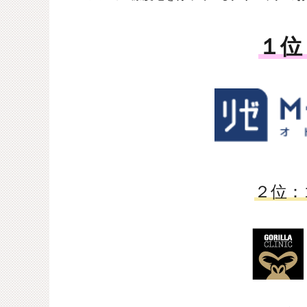
１位
２位：