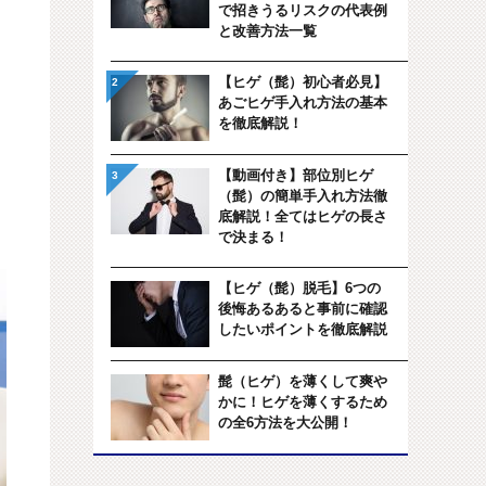
で招きうるリスクの代表例
と改善方法一覧
【ヒゲ（髭）初心者必見】
あごヒゲ手入れ方法の基本
を徹底解説！
【動画付き】部位別ヒゲ
（髭）の簡単手入れ方法徹
底解説！全てはヒゲの長さ
で決まる！
【ヒゲ（髭）脱毛】6つの
後悔あるあると事前に確認
したいポイントを徹底解説
髭（ヒゲ）を薄くして爽や
かに！ヒゲを薄くするため
の全6方法を大公開！