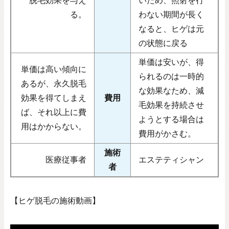
脱毛効果を与え
いため、照射を行
る。
わない期間が長く
なると、ヒゲは元
の状態に戻る
単価は安いが、得
単価は高い傾向に
られるのは一時的
あるが、永久脱毛
な効果なため、減
効果を得てしまえ
費用
毛効果を持続させ
ば、それ以上に費
ようとする場合は
用はかからない。
費用がかさむ。
施術
医療従事者
エステティシャン
者
【ヒゲ脱毛の施術動画】