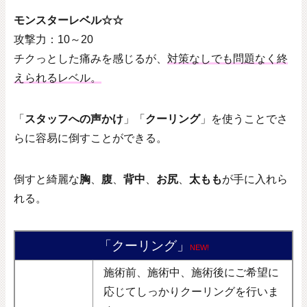
モンスターレベル☆☆
攻撃力：
10
～
20
チクっとした痛みを感じるが、
対策なしでも問題なく終
えられるレベル。
「
スタッフへの声かけ
」「
クーリング
」を使うことでさ
らに容易に倒すことができる。
倒すと綺麗な
胸
、
腹
、
背中
、
お尻
、
太もも
が手に入れら
れる。
「クーリング」
NEW!
施術前、施術中、施術後にご希望に
応じてしっかりクーリングを行いま