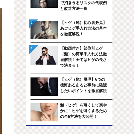
で招きうるリスクの代表例
と改善方法一覧
【ヒゲ（髭）初心者必見】
あごヒゲ手入れ方法の基本
を徹底解説！
【動画付き】部位別ヒゲ
（髭）の簡単手入れ方法徹
底解説！全てはヒゲの長さ
で決まる！
【ヒゲ（髭）脱毛】6つの
後悔あるあると事前に確認
したいポイントを徹底解説
髭（ヒゲ）を薄くして爽や
かに！ヒゲを薄くするため
の全6方法を大公開！