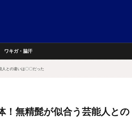
ワキガ・脇汗
芸能人との違いは〇〇だった
正体！無精髭が似合う芸能人との